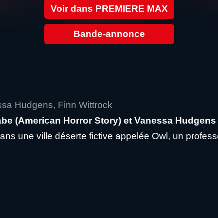
Voir dans PREMIERE MAX
Bande-annonce
ssa Hudgens, Finn Wittrock
 Rabe (American Horror Story) et Vanessa Hudgens
 une ville déserte fictive appelée Owl, un professe