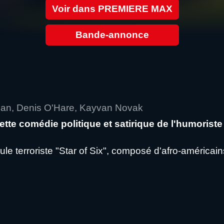
Voir dans PREMIERE MAX
Bande-annonce
igan, Denis O'Hare, Kayvan Novak
te comédie politique et satirique de l'humoriste 
le terroriste "Star of Six", composé d'afro-américain